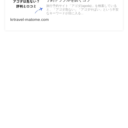
予約トラブルを防ぐコツ
旅行予約サイト「アゴダ(agoda)」を検索している
と、「アゴダ危ない」「アゴダやばい」という不安
なキーワードが目に入る...
krtravel-matome.com