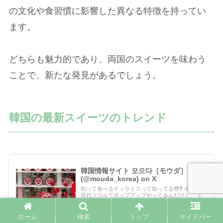
の文化や食習慣に影響した異なる特徴を持ってい
ます。
どちらも魅力的であり、両国のスイーツを味わう
ことで、新たな発見があるでしょう。
韓国の最新スイーツのトレンド
韓国情報サイト 모으다［モウダ］
(@mouda_korea) on X
割って食べるティラミスって知ってる😳❓ 今韓国の
現代ソウルでポップアップやってるんだけど、 と
にかく濃厚で、従来のティラ...
ホーム
検索
トップ
サイドバー