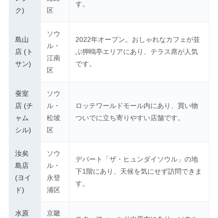
す。
ク)
区
ソウ
島山
2022年オープン。おしゃれなカフェが並
ル・
店 (ト
ぶ狎鴎亭エリアにあり、テラス席が人気
江南
サン)
です。
区
蚕室
ソウ
店 (チ
ル・
ロッテワールドモール内にあり、買い物
ャム
松坡
ついでに立ち寄りやすい店舗です。
シル)
区
汝矣
ソウ
デパート「ザ・ヒュンダイソウル」の地
島店
ル・
下1階にあり、天候を気にせず訪問できま
(ヨイ
永登
す。
ド)
浦区
水原
京畿