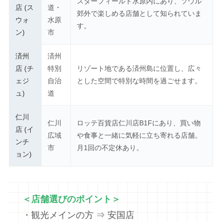
スターフィールド水原内にあり、ソウル
店 (ス
道・
郊外で楽しめる店舗として知られていま
ウォ
水原
す。
ン)
市
済州
済州
店 (チ
特別
リゾート地である済州島に位置し、広々
ェジ
自治
とした空間で特別な時間を過ごせます。
ュ)
道
仁川
仁川
ロッテ百貨店仁川店B1Fにあり、買い物
店 (イ
広域
や食事と一緒に気軽に立ち寄れる店舗。
ンチ
市
月1回の不定休あり。
ョン)
＜店舗選びのポイント＞
・観光メインの方 ⇒ 安国店