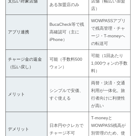
支払い対象店舗
店舗（幅広い加盟
ある加盟店のみ
店）
WOWPASSアプリ
BucaCheck等で残
で残高管理・チャ
アプリ連携
高確認可（主に
ージ・T-moneyへ
iPhone）
の転送可
可能（1回あたり
チャージ金の返金
可能（手数料500
1,000ウォンの手数
（払い戻し）
ウォン）
料）
両替・決済・交通
シンプルで安価、
利用が一体化。旅
メリット
すぐ使える
行者向けに利便性
が高い
T-moneyと
日本円やクレカで
WOWPASS残高が
デメリット
チャージ不可
別管理のため、使