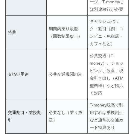
ージ、T-moneyに
は別途移行が必要
キャッシュバッ
期間内乗り放題
ク・割引（例：コ
特典
（回数制限なし）
ンビニ・免税店・
カフェなど）
公共交通（T-
money）、ショッ
ピング、飲食、現
支払い用途
公共交通機関のみ
金引き出し（ATM
型機械）など幅広
く対応
T-money残高で利
交通割引・乗換割
必要なし（乗り放
用すれば乗換割引
引
題）
など通常の交通カ
ード特典あり