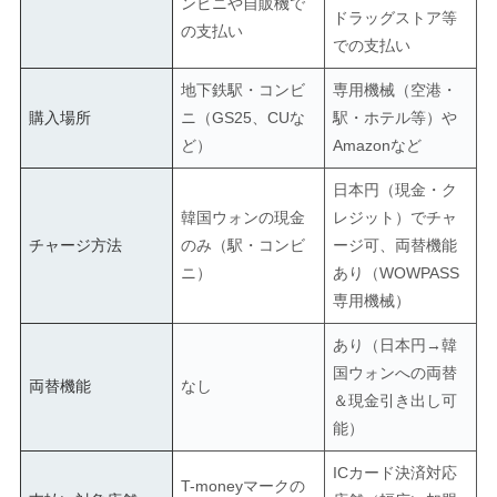
ンビニや自販機で
ドラッグストア等
の支払い
での支払い
地下鉄駅・コンビ
専用機械（空港・
購入場所
ニ（GS25、CUな
駅・ホテル等）や
ど）
Amazonなど
日本円（現金・ク
韓国ウォンの現金
レジット）でチャ
チャージ方法
のみ（駅・コンビ
ージ可、両替機能
ニ）
あり（WOWPASS
専用機械）
あり（日本円→韓
国ウォンへの両替
両替機能
なし
＆現金引き出し可
能）
ICカード決済対応
T-moneyマークの