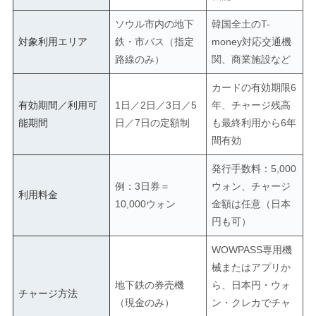
ソウル市内の地下
韓国全土のT-
対象利用エリア
鉄・市バス（指定
money対応交通機
路線のみ）
関、商業施設など
カードの有効期限6
有効期間／利用可
1日／2日／3日／5
年、チャージ残高
能期間
日／7日の定額制
も最終利用から6年
間有効
発行手数料：5,000
例：3日券＝
ウォン、チャージ
利用料金
10,000ウォン
金額は任意（日本
円も可）
WOWPASS専用機
械またはアプリか
地下鉄の券売機
ら、日本円・ウォ
チャージ方法
（現金のみ）
ン・クレカでチャ