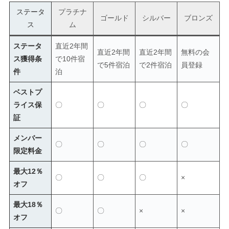
ステータ
プラチナ
ゴールド
シルバー
ブロンズ
ス
ム
ステータ
直近2年間
直近2年間
直近2年間
無料の会
ス獲得条
で10件宿
で5件宿泊
で2件宿泊
員登録
件
泊
ベストプ
ライス保
〇
〇
〇
〇
証
メンバー
〇
〇
〇
〇
限定料金
最大12％
〇
〇
〇
×
オフ
最大18％
〇
〇
×
×
オフ