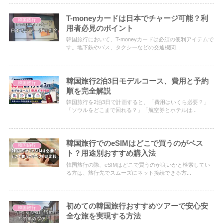
T-moneyカードは日本でチャージ可能？利
韓国旅行
用者必見のポイント
韓国旅行において、T-moneyカードは必須の便利アイテムで
す。地下鉄やバス、タクシーなどの交通機関...
韓国旅行2泊3日モデルコース、費用と予約
韓国旅行
順を完全解説
韓国旅行を2泊3日で計画すると、「費用はいくら必要？」
「ソウルをどこまで回れる？」「航空券とホテルは...
韓国旅行でのeSIMはどこで買うのがベス
韓国旅行
ト？用途別おすすめ購入法
韓国旅行の際、eSIMはどこで買うのが良いかと検索してい
る方は、旅行先でスムーズにネット接続できる方...
初めての韓国旅行おすすめツアーで安心安
韓国旅行
全な旅を実現する方法