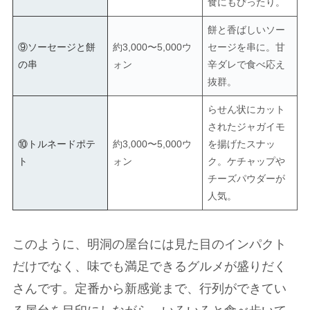
食にもぴったり。
餅と香ばしいソー
⑨ソーセージと餅
約3,000〜5,000ウ
セージを串に。甘
の串
ォン
辛ダレで食べ応え
抜群。
らせん状にカット
されたジャガイモ
⑩トルネードポテ
約3,000〜5,000ウ
を揚げたスナッ
ト
ォン
ク。ケチャップや
チーズパウダーが
人気。
このように、明洞の屋台には見た目のインパクト
だけでなく、味でも満足できるグルメが盛りだく
さんです。定番から新感覚まで、行列ができてい