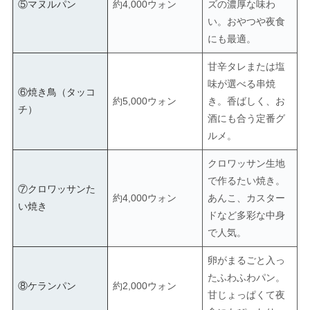
⑤マヌルパン
約4,000ウォン
ズの濃厚な味わ
い。おやつや夜食
にも最適。
甘辛タレまたは塩
味が選べる串焼
⑥焼き鳥（タッコ
約5,000ウォン
き。香ばしく、お
チ）
酒にも合う定番グ
ルメ。
クロワッサン生地
で作るたい焼き。
⑦クロワッサンた
約4,000ウォン
あんこ、カスター
い焼き
ドなど多彩な中身
で人気。
卵がまるごと入っ
たふわふわパン。
⑧ケランパン
約2,000ウォン
甘じょっぱくて夜