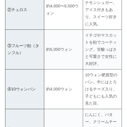
ナモンシュガー。
約4,000〜6,500ウ
②チュロス
アイス付きもあ
ォン
り、スイーツ好き
に人気。
イチゴやマスカッ
トを飴でコーティ
③フルーツ飴（タ
約5,000ウォン
ング。甘酸っぱさ
ンフル）
と可愛さで女性に
大好評。
10ウォン硬貨型の
パン。中にはとろ
④10ウォンパン
約4,000ウォン
けるチーズ入り。
子どもにも人気の
見た目。
にんにく、バタ
ー、クリームチー