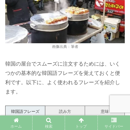
画像出典：筆者
韓国の屋台でスムーズに注文するためには、いく
つかの基本的な韓国語フレーズを覚えておくと便
利です。以下に、よく使われるフレーズを紹介し
ます。
韓国語フレーズ
読み方
意味
이거 주세요
イゴ ジュセヨ
これをください
ホーム
検索
トップ
サイドバー